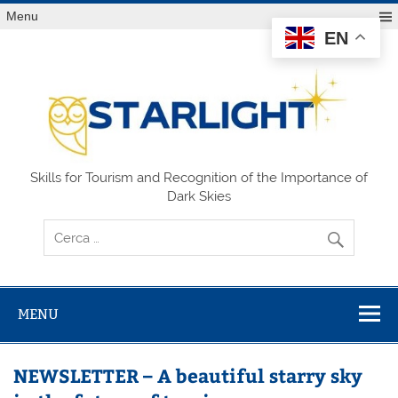
Salta
Menu
al
contenuto
EN
STARLIGHT
Skills for Tourism and Recognition of the Importance of
Dark Skies
MENU
NEWSLETTER – A beautiful starry sky