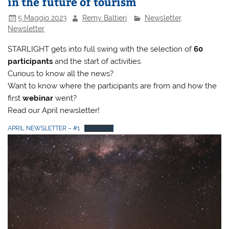
in the future of tourism
5 Maggio 2023
Remy Baltieri
Newsletter
,
Newsletter
STARLIGHT gets into full swing with the selection of
60
participants
and the start of activities.
Curious to know all the news?
Want to know where the participants are from and how the
first
webinar
went?
Read our April newsletter!
APRIL NEWSLETTER – #1
Download